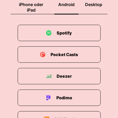
schon gesagt hat, der 20. Dezember und wenn
iPhone oder
Android
Desktop
ihr das hört, ist möglicherweise schon
iPad
Heiligabend da und dann könnt ihr ja auch euren
Weihnachtsmann aufmachen. Und das letzte
Türchen vom Adventskalender Thomas, habe ich
dir schon von meinem Adventskalender erzählt?
Spotify
Ich glaube, ich habe dir prahlerisch ein Bild
geschickt, oder? Thomas: Also was ich mache
ab und zu mit dem Bild, das du mir geschickt
Pocket Casts
hast, ich mache das so groß, dass man dich
nicht sieht. Und dann zeige ich es her, was für
Perversionen es gibt in der Welt der Veganer.
Deezer
Hans: In welcher Welt? Thomas: In der veganen
Welt, beziehungsweise es ist ja eine
Süßwarenwelt. Hans: also es handelt sich um
den Katjes-Adventskalender und Thomas: Das
Podimo
sieht aus wie eine Waschmaschine die du da
trägst. Hans: ja, also das sind 24 Türchen und in
jeder ist eine vollwertige Katjes, 125 Türchen Ich