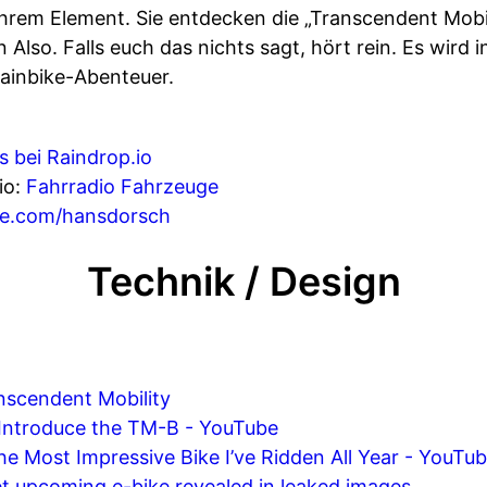
hrem Element. Sie entdecken die „Transcendent Mobil
 Also. Falls euch das nichts sagt, hört rein. Es wird 
tainbike-Abenteuer.
s bei
Raindrop.io
io:
Fahrradio Fahrzeuge
e.com/hansdorsch
Technik / Design
nscendent Mobility
 Introduce the TM-B - YouTube
the Most Impressive Bike I’ve Ridden All Year - YouTu
ret upcoming e-bike revealed in leaked images