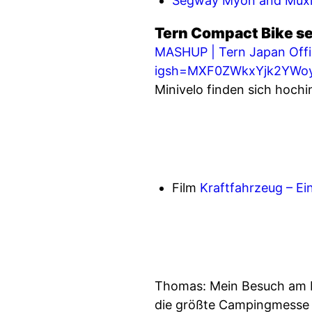
Segway Myon and Muxi e
Tern Compact Bike se
MASHUP | Tern Japan O
igsh=MXF0ZWkxYjk2YW
Minivelo finden sich hoch
Film
Kraftfahrzeug – Ei
Thomas: Mein Besuch am Mo
die größte Campingmesse 