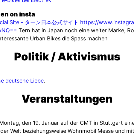
-bikes bei Electrek
en on insta
fficial Site – ターン日本公式サイト
https://www.instag
oyNQ==
Tern hat in Japan noch eine weiter Marke, Roji
interessante Urban Bikes die Spass machen
Politik / Aktivismus
ne deutsche Liebe
.
Veranstaltungen
ntag, den 19. Januar auf der CMT in Stuttgart ein
der Welt beziehungsweise Wohnmobil Messe und mit 