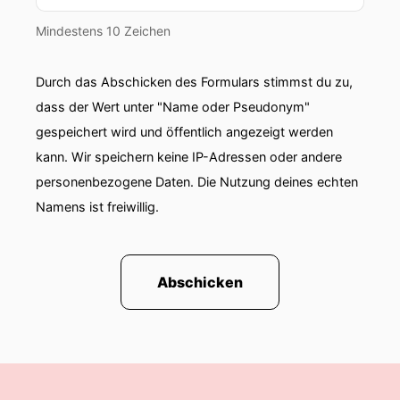
dem Niederlander gesprochen nicht so drauf
geachtet
Mindestens 10 Zeichen
00:01:07: Menno.
Durch das Abschicken des Formulars stimmst du zu,
dass der Wert unter "Name oder Pseudonym"
00:01:09: Also ich habe eine Person aus Belgien
getroffen.
gespeichert wird und öffentlich angezeigt werden
kann. Wir speichern keine IP-Adressen oder andere
00:01:14: Wir haben aber Englisch gesprochen
personenbezogene Daten. Die Nutzung deines echten
und die hatte in ihrer Posse noch Niederländer
Namens ist freiwillig.
dabei, und zwar von Flevobike aka Golo... Die
waren Netherlands!
00:01:33: So jetzt sind wir schon ganz tief drin
Abschicken
im superspezial.
00:01:37: Insider-Talkner Holen wir mal
00:01:39: die... Ja, das gehört dazu.