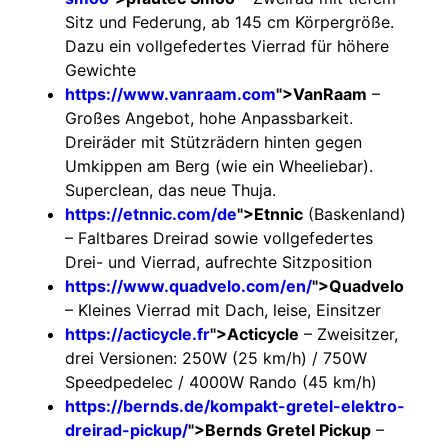
Sitz und Federung, ab 145 cm Körpergröße.
Dazu ein vollgefedertes Vierrad für höhere
Gewichte
https://www.vanraam.com
">VanRaam
–
Großes Angebot, hohe Anpassbarkeit.
Dreiräder mit Stützrädern hinten gegen
Umkippen am Berg (wie ein Wheeliebar).
Superclean, das neue Thuja.
https://etnnic.com/de
">Etnnic
(Baskenland)
– Faltbares Dreirad sowie vollgefedertes
Drei- und Vierrad, aufrechte Sitzposition
https://www.quadvelo.com/en/
">Quadvelo
– Kleines Vierrad mit Dach, leise, Einsitzer
https://acticycle.fr
">Acticycle
– Zweisitzer,
drei Versionen: 250W (25 km/h) / 750W
Speedpedelec / 4000W Rando (45 km/h)
https://bernds.de/kompakt-gretel-elektro-
dreirad-pickup/
">Bernds Gretel Pickup
–