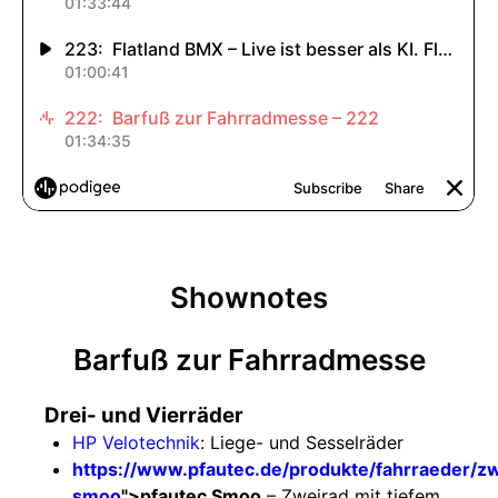
Shownotes
Barfuß zur Fahrradmesse
Drei- und Vierräder
HP Velotechnik
: Liege- und Sesselräder
https://www.pfautec.de/produkte/fahrraeder/z
smoo
">pfautec Smoo
– Zweirad mit tiefem