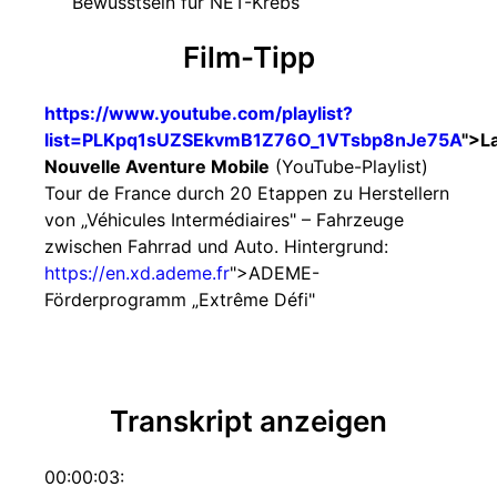
Bewusstsein für NET-Krebs
Film-Tipp
https://www.youtube.com/playlist?
list=PLKpq1sUZSEkvmB1Z76O_1VTsbp8nJe75A
">L
Nouvelle Aventure Mobile
(YouTube-Playlist)
Tour de France durch 20 Etappen zu Herstellern
von „Véhicules Intermédiaires" – Fahrzeuge
zwischen Fahrrad und Auto. Hintergrund:
https://en.xd.ademe.fr
">ADEME-
Förderprogramm „Extrême Défi"
Transkript anzeigen
00:00:03: