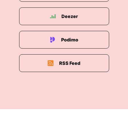
heute noch Spezi-Besucher in der Trammbahn,
wenn man hinfährt.
Deezer
00:02:17: Also es ist ein Klischee aber es gibt
noch welche männlich über vierzig Manche
Barfuß
Podimo
00:02:24: und bunte Hosen.
00:02:27: Auch bunte Hosen die allermeisten
RSS Feed
Ingenieurhintergrund.
00:02:32: also ich erinnere mich an frühe
Spezies.
00:02:34: man sitzt da in Germersheim damals
noch auf der Treppe vor dem Kongresszentrum.
00:02:42: Da wird sich über ... über Festigkeiten,
Neigungen.