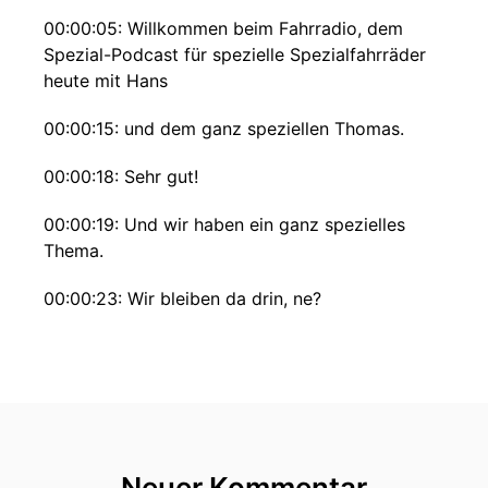
00:00:05: Willkommen beim Fahrradio, dem
Spezial-Podcast für spezielle Spezialfahrräder
heute mit Hans
00:00:15: und dem ganz speziellen Thomas.
00:00:18: Sehr gut!
00:00:19: Und wir haben ein ganz spezielles
Thema.
00:00:23: Wir bleiben da drin, ne?
00:00:24: Weil wir auf der weltweit super
einzigsten Spezialratenmesse Spezi in Freiburg
waren, meinst du das?
00:00:37: Genau und weil man spezial nicht als
abjektiv verwenden kann, müssen wir speziell
Neuer Kommentar